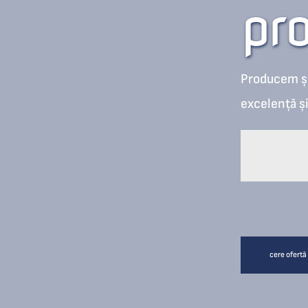
pr
Producem și
excelență și
cere ofertă