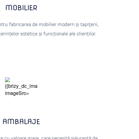
MOBILIER
tru fabricarea de mobilier modern și tapițerii, 
erințelor estetice și funcționale ale clienților.
AMBALAJE
e cu valoare mare, care necesită siguranță de 