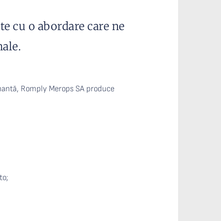
 cu o abordare care ne 
nale.
nantă, Romply Merops SA produce 
to;