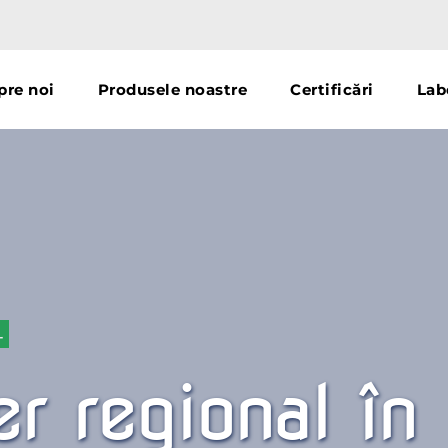
pre noi
Produsele noastre
Certificări
Lab
 
er regional în 