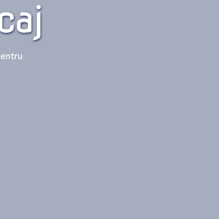
caj 
entru 