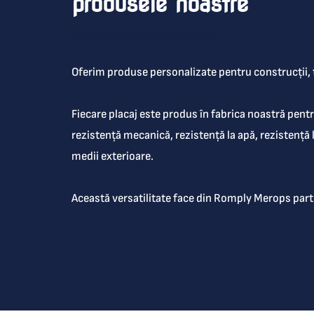
produsele noastre
( Basically our entire portfolio )
Oferim produse personalizate pentru construcții, t
Fiecare placaj este produs în fabrica noastră pentru
rezistență mecanică, rezistență la apă, rezistență l
medii exterioare.
Această versatilitate face din Romply Merops part