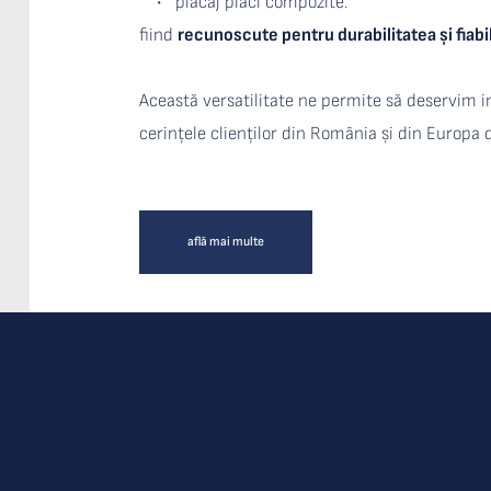
placaj plăci compozite.
fiind 
recunoscute pentru durabilitatea și fiabi
Această versatilitate ne permite să deservim in
cerințele clienților din România și din Europa 
află mai multe