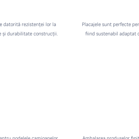
 datorită rezistenței lor la 
Placajele sunt perfecte pen
e și durabilitate construcții.
fiind sustenabil adaptat c
Ambalarea produselor finit
pentru podelele camioanelor 