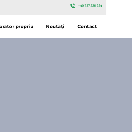
+40 737 226 224
orator propriu
Noutăți
Contact