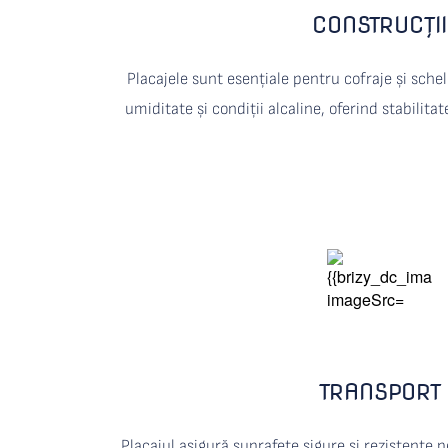
CONSTRUCȚII
Placajele sunt esențiale pentru cofraje și schele
umiditate și condiții alcaline, oferind stabilitat
TRANSPORT
Placajul asigură suprafețe sigure și rezistente 