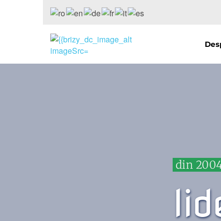
Des
 din 2004
lid