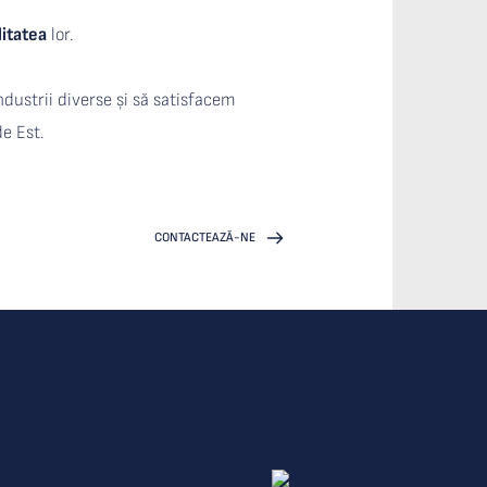
litatea
 lor.
dustrii diverse și să satisfacem 
de Est.
CONTACTEAZĂ-NE